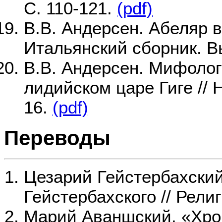
С. 110-121.
(pdf)
В.В. Андерсен. Абеляр 
Итальянский сборник. Вы
В.В. Андерсен. Мифолог
лидийском царе Гиге // 
16.
(pdf)
Переводы
Цезарий Гейстербахски
Гейстербахского // Рели
Марий Аваншский. «Хрони