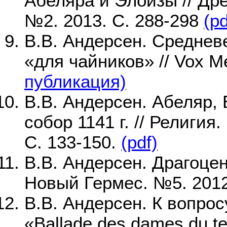
Абеляра и Элоизы // Дре
№2. 2013. С. 288-298
(pd
В.В. Андерсен. Среднев
«для чайников» // Vox Me
публикация)
В.В. Андерсен. Абеляр,
собор 1141 г. // Религи
С. 133-150.
(pdf)
В.В. Андерсен. Драгоцен
Новый Гермес. №5. 2012
В.В. Андерсен. К вопро
«Ballade des dames du t