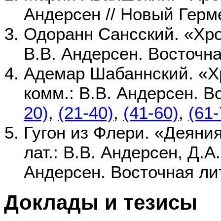
Андерсен // Новый Герме
Одоранн Сансский. «Хрон
В.В. Андерсен. Восточн
Адемар Шабаннский. «Хрон
комм.: В.В. Андерсен. В
20)
,
(21-40)
,
(41-60)
,
(61-
Гугон из Флери. «Деяния
лат.: В.В. Андерсен, Д.А
Андерсен. Восточная ли
Доклады и тезисы