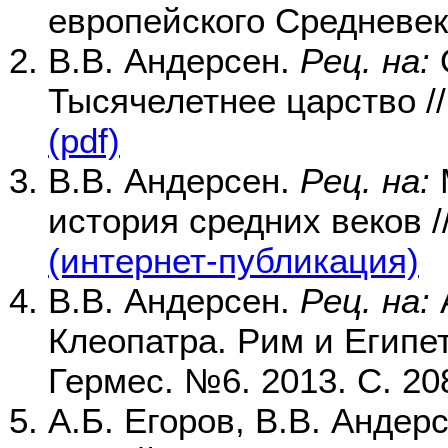
европейского Средневеко
В.В. Андерсен.
Рец. на:
Тысячелетнее царство /
(pdf)
В.В. Андерсен.
Рец. на:
история средних веков //
(интернет-публикация)
В.В. Андерсен.
Рец. на:
А
Клеопатра. Рим и Египе
Гермес. №6. 2013. С. 20
А.Б. Егоров, В.В. Андер