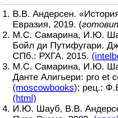
В.В. Андерсен. «Истори
Евразия, 2019. (
готови
М.С. Самарина, И.Ю. Ша
Бойл ди Путифугари. Джо
СПб.: РХГА. 2015.
(intel
М.С. Самарина, И.Ю. Шау
Данте Алигьери: pro et c
(moscowbooks)
; рец.: Ф
(html)
И.Ю. Шауб, В.В. Андерсе