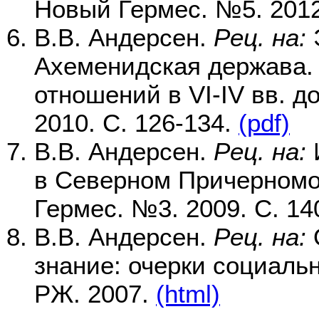
Новый Гермес. №5. 2012
В.В. Андерсен.
Рец. на:
Э
Ахеменидская держава.
отношений в VI-IV вв. до
2010. С. 126-134.
(pdf)
В.В. Андерсен.
Рец. на:
И
в Северном Причерноморь
Гермес. №3. 2009. С. 14
В.В. Андерсен.
Рец. на:
O
знание: очерки социаль
РЖ. 2007.
(html)